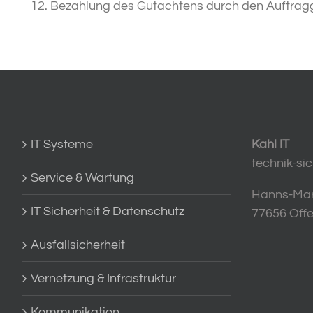
Bezahlung des Gutachtens durch den Auftrag
IT Systeme
Kahl IT
technik-sic
Service & Wartung
Hanns-Mart
IT Sicherheit & Datenschutz
77656 Off
Ausfallsicherheit
Vernetzung & Infrastruktur
Kommunikation