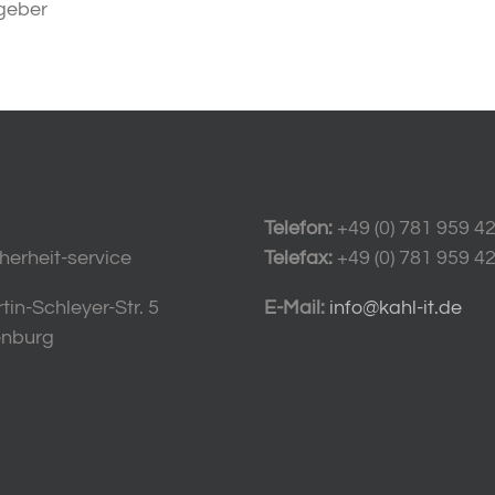
geber
Telefon:
+49 (0) 781 959 4
herheit-service
Telefax:
+49 (0) 781 959 4
in-Schleyer-Str. 5
E-Mail:
info@kahl-it.de
enburg